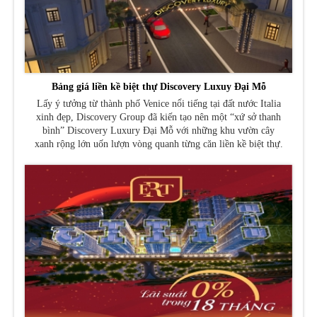
Bảng giá liền kề biệt thự Discovery Luxuy Đại Mỗ
Lấy ý tưởng từ thành phố Venice nổi tiếng tại đất nước Italia
xinh đẹp, Discovery Group đã kiến tạo nên một “xứ sở thanh
bình” Discovery Luxury Đại Mỗ với những khu vườn cây
xanh rộng lớn uốn lượn vòng quanh từng căn liền kề biệt thự.