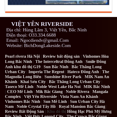
VIỆT YÊN RIVERSIDE
Địa chỉ: Hùng Lãm 3, Việt Yên, Bắc Ninh
Điện thoại: O33.334.6688
Email: Ngocdiendv@gmail.Com
Website: BichDongLakeside.Com
Pearl rivera Hà Nội
|
Review bất động sản
|
Vinhomes Hòa
Long Bắc Ninh
|
The Interceltral Đông Anh
|
Smile Đông
Anh khu đô thị G19
|
Sun Bắc Ninh
|
Bắc Thăng Long
Urban City
|
Imperia The Regent
|
Hateco Đông Anh
|
The
Magnolia Long Biên
|
Sunshine River Park
|
MIK Nam An
Khánh
|
Khai Sơn City
|
Bắc Thăng Long Urban City
|
Taseco Mê Linh
|
Noble West Lake Ha Noi
|
MIK Bắc Ninh
|
CEO Mê Linh
|
Mik Bắc Giang
|
Noble Rivera
|
Mangala
Complex
|
Việt Yên Riverside
|
Vista Nam An Khánh
|
Vinhomes Bắc Ninh
|
Sun Mê Linh
|
Sun Urban City Hà
Nam
|
Noble Crystal Tây Hồ
|
Royal Mansion Bắc Giang
|
Review Bất Động Sản
| Khu đô thị
Hồng Hạc Phú Mỹ Hưng
Bắc Ninh
|
Việt Đức Legend City
|
The Crown Bắc Giang
|