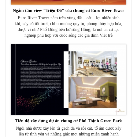
Ngắm tầm view "Triệu Đô" của chung cư Euro River Tower
Euro River Tower nằm trên vùng đất – cát – lợi nhiều sinh
khí, cây cỏ tốt tươi, chim muông quy tụ, phong thủy hợp hòa,
được ví như Phố Đông bên bờ sông Hồng, là nơi an cư lạc
nghiệp phù hợp với cuộc sống các gia đình Việt trẻ
Tiến độ xây dựng dự án chung cư Phú Thịnh Green Park
Ngôi nhà được xây lên từ gạch đá và sỏi cát, tổ ấm được xây
lên từ tình yêu và những giấc mơ, những miền xanh hạnh