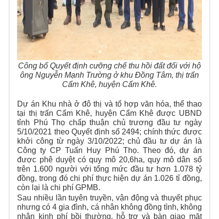
Công bố Quyết định cưỡng chế thu hồi đất đối với hộ
ông Nguyễn Mạnh Trường ở khu Đồng Tâm, thị trấn
Cẩm Khê, huyện Cẩm Khê.
Dự án Khu nhà ở đô thị và tổ hợp văn hóa, thể thao
tại thị trấn Cẩm Khê, huyện Cẩm Khê được UBND
tỉnh Phú Thọ chấp thuận chủ trương đầu tư ngày
5/10/2021 theo Quyết định số 2494; chính thức được
khởi công từ ngày 3/10/2022; chủ đầu tư dự án là
Công ty CP Tuấn Huy Phú Thọ. Theo đó, dự án
được phê duyệt có quy mô 20,6ha, quy mô dân số
trên 1.600 người với tổng mức đầu tư hơn 1.078 tỷ
đồng, trong đó chi phí thực hiện dự án 1.026 tỉ đồng,
còn lại là chi phí GPMB.
Sau nhiều lần tuyên truyền, vận động và thuyết phục
nhưng có 4 gia đình, cá nhân không đồng tình, không
nhận kinh phí bồi thường, hỗ trợ và bàn giao mặt