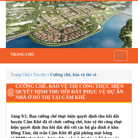
TRANG CHỦ
Toggle
navigatio
Trang Chủ
Tin tức
Cưỡng chế, bảo vệ thi công thực hiện quyết đ
CƯỠNG CHẾ, BẢO VỆ THI CÔNG THỰC HIỆN
QUYẾT ĐỊNH THU HỒI ĐẤT PHỤC VỤ DỰ ÁN
NHÀ Ở ĐÔ THỊ TẠI CẨM KHÊ
Sáng 9/1, Ban cưỡng chế thực hiện quyết định thu hồi đất
huyện Cẩm Khê đã tổ chức cưỡng chế, bảo vệ thi công thực
hiện quyết định thu hồi đất đối với các hộ gia đình ở khu
Đồng Tâm, thị trấn Cẩm Khê để giải phóng mặt bằng