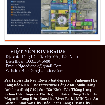
VIỆT YÊN RIVERSIDE
Địa chỉ: Hùng Lãm 3, Việt Yên, Bắc Ninh
Điện thoại: O33.334.6688
Email: Ngocdiendv@gmail.Com
Website: BichDongLakeside.Com
Pearl rivera Hà Nội
|
Review bất động sản
|
Vinhomes Hòa
Long Bắc Ninh
|
The Interceltral Đông Anh
|
Smile Đông
Anh khu đô thị G19
|
Sun Bắc Ninh
|
Bắc Thăng Long
Urban City
|
Imperia The Regent
|
Hateco Đông Anh
|
The
Magnolia Long Biên
|
Sunshine River Park
|
MIK Nam An
Khánh
|
Khai Sơn City
|
Bắc Thăng Long Urban City
|