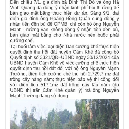
Đến chiều 7/1, gia đình bà Đinh Thị Độ và ông Hà
Vinh Quang đã đồng ý nhận kinh phí bồi thường để
bàn giao mặt bằng thực hiện dự án. Sáng 9/1, đại
diện gia đình ông Hoàng Hồng Quân cũng đồng ý
nhận tiền đền bù để GPMB; chỉ còn hộ ông Nguyễn
Mạnh Trường vẫn không đồng ý nhận tiền đền bù,
bàn giao mặt bằng cho Nhà nước nên buộc phải
cưỡng chế.
Tại buổi làm việc, đại diện Ban cưỡng chế thực hiện
quyết định thu hồi đất huyện Cẩm Khê đã công bố
Quyết định số 3321/QĐ–UBND ngày 30/12/2024 của
UBND huyện Cẩm Khê về việc cưỡng chế thực hiện
quyết định thu hồi đất đối với hộ ông Nguyễn Mạnh
Trường, diện tích cưỡng chế thu hồi 2.729,7 m
đất
2
trồng cây hàng năm; thực hiện bảo vệ thi công đối
với diện tích 517,1m
đất trồng cây lâu năm (do
2
UBND thị trấn Cẩm Khê quản lý) mà ông Nguyễn
Mạnh Trường đang sử dụng.