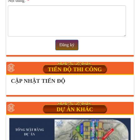
Nội dung:
*
Đăng ký
TIẾN ĐỘ THI CÔNG
CẬP NHẬT TIẾN ĐỘ
DỰ ÁN KHÁC