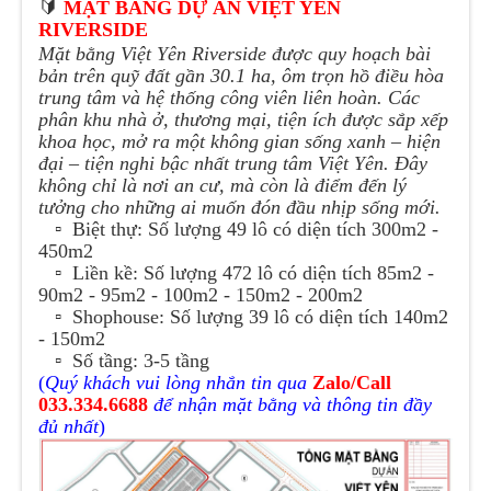
🔰
MẶT BẰNG DỰ ÁN
VIỆT YÊN
RIVERSIDE
Mặt bằng Việt Yên Riverside được quy hoạch bài
bản trên quỹ đất gần 30.1 ha, ôm trọn hồ điều hòa
trung tâm và hệ thống công viên liên hoàn. Các
phân khu nhà ở, thương mại, tiện ích được sắp xếp
khoa học, mở ra một không gian sống xanh – hiện
đại – tiện nghi bậc nhất trung tâm Việt Yên. Đây
không chỉ là nơi an cư, mà còn là điểm đến lý
tưởng cho những ai muốn đón đầu nhịp sống mới.
▫️
Biệt thự: Số lượng 49 lô có diện tích 300m2 -
450m2
▫️
Liền kề: Số lượng 472 lô có diện tích 85m2 -
90m2 - 95m2 - 100m2 - 150m2 - 200m2
▫️
Shophouse: Số lượng 39 lô có diện tích 140m2
- 150m2
▫️
Số tầng: 3-5 tầng
(
Quý khách vui lòng nhắn tin qua
Zalo/Call
033.334.6688
để nhận mặt bằng và thông tin đầy
đủ nhất
)