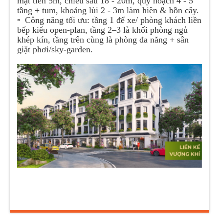
mặt tiền 5m, chiều sâu 18 - 20m, quy hoạch 4 - 5
tầng + tum, khoảng lùi 2 - 3m làm hiên & bồn cây.
▫️ Công năng tối ưu: tầng 1 để xe/ phòng khách liền
bếp kiểu open-plan, tầng 2–3 là khối phòng ngủ
khép kín, tầng trên cùng là phòng đa năng + sân
giặt phơi/sky-garden.