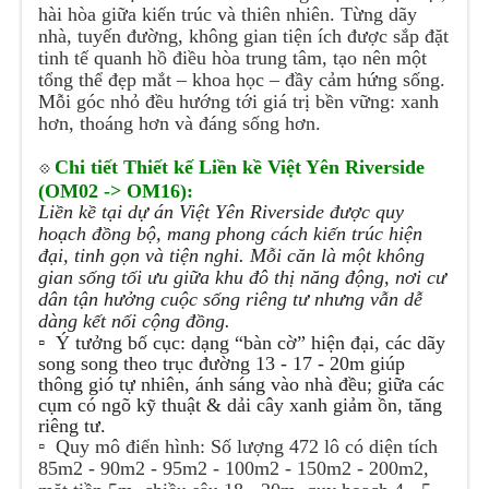
hài hòa giữa kiến trúc và thiên nhiên. Từng dãy
nhà, tuyến đường, không gian tiện ích được sắp đặt
tinh tế quanh hồ điều hòa trung tâm, tạo nên một
tổng thể đẹp mắt – khoa học – đầy cảm hứng sống.
Mỗi góc nhỏ đều hướng tới giá trị bền vững: xanh
hơn, thoáng hơn và đáng sống hơn.
Chi tiết Thiết kế Liền kề Việt Yên Riverside
💠
(OM02 -> OM16):
Liền kề tại dự án Việt Yên Riverside được quy
hoạch đồng bộ, mang phong cách kiến trúc hiện
đại, tinh gọn và tiện nghi. Mỗi căn là một không
gian sống tối ưu giữa khu đô thị năng động, nơi cư
dân tận hưởng cuộc sống riêng tư nhưng vẫn dễ
dàng kết nối cộng đồng.
▫️ Ý tưởng bố cục: dạng “bàn cờ” hiện đại, các dãy
song song theo trục đường 13 - 17 - 20m giúp
thông gió tự nhiên, ánh sáng vào nhà đều; giữa các
cụm có ngõ kỹ thuật & dải cây xanh giảm ồn, tăng
riêng tư.
▫️ Quy mô điển hình: Số lượng 472 lô có diện tích
85m2 - 90m2 - 95m2 - 100m2 - 150m2 - 200m2,