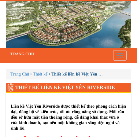
TRANG CHỦ
Toggle
navigatio
Trang Chủ
Thiết kế
Thiết kế liền kề Việt Yên Riverside
THIẾT KẾ LIỀN KỀ VIỆT YÊN RIVERSIDE
Liền kề Việt Yên Riverside được thiết kế theo phong cách hiện
đại, đồng bộ về kiến trúc, tối ưu công năng sử dụng. Mỗi căn
đều sở hữu mặt tiền thoáng rộng, dễ dàng khai thác vừa ở
vừa kinh doanh, tạo nên một không gian sống tiện nghi và
sinh lời