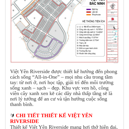
Việt Yên Riverside
được thiết kế hướng đến phong
cách sống “All-in-One” – mọi nhu cầu trong tầm
tay: từ nơi ở, nơi học tập, giải trí đến môi trường
sống xanh – sạch – đẹp. Khu vực ven hồ, công
viên cây xanh xen kẽ các dãy nhà thấp tầng sẽ là
nơi lý tưởng để an cư và tận hưởng cuộc sống
thanh bình.
🔰
CHI TIẾT THIẾT KẾ
VIỆT YÊN
RIVERSIDE
Thiết kế
Việt Yên Riverside
mang hơi thở hiện đại,