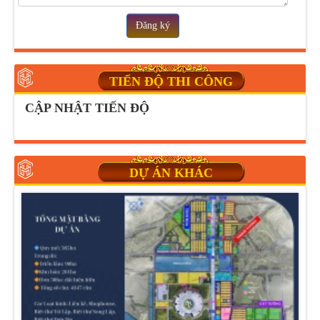
Đăng ký
TIẾN ĐỘ THI CÔNG
CẬP NHẬT TIẾN ĐỘ
DỰ ÁN KHÁC