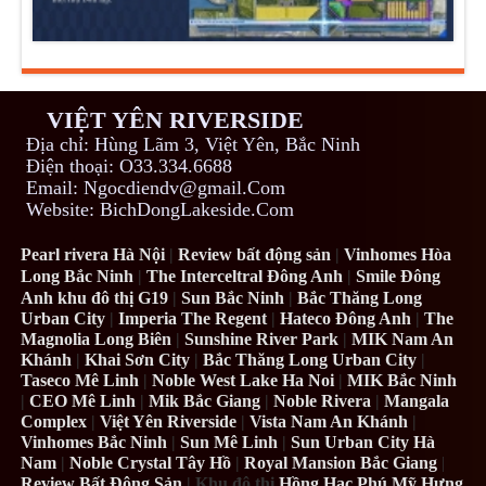
VIỆT YÊN RIVERSIDE
Địa chỉ: Hùng Lãm 3, Việt Yên, Bắc Ninh
Điện thoại: O33.334.6688
Email: Ngocdiendv@gmail.Com
Website: BichDongLakeside.Com
Pearl rivera Hà Nội
|
Review bất động sản
|
Vinhomes Hòa
Long Bắc Ninh
|
The Interceltral Đông Anh
|
Smile Đông
Anh khu đô thị G19
|
Sun Bắc Ninh
|
Bắc Thăng Long
Urban City
|
Imperia The Regent
|
Hateco Đông Anh
|
The
Magnolia Long Biên
|
Sunshine River Park
|
MIK Nam An
Khánh
|
Khai Sơn City
|
Bắc Thăng Long Urban City
|
Taseco Mê Linh
|
Noble West Lake Ha Noi
|
MIK Bắc Ninh
|
CEO Mê Linh
|
Mik Bắc Giang
|
Noble Rivera
|
Mangala
Complex
|
Việt Yên Riverside
|
Vista Nam An Khánh
|
Vinhomes Bắc Ninh
|
Sun Mê Linh
|
Sun Urban City Hà
Nam
|
Noble Crystal Tây Hồ
|
Royal Mansion Bắc Giang
|
Review Bất Động Sản
| Khu đô thị
Hồng Hạc Phú Mỹ Hưng