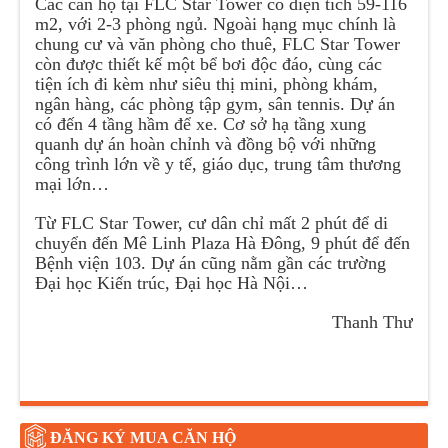
Các căn hộ tại FLC Star Tower có diện tích 59-116
m2, với 2-3 phòng ngủ. Ngoài hạng mục chính là
chung cư và văn phòng cho thuê, FLC Star Tower
còn được thiết kế một bể bơi độc đáo, cùng các
tiện ích đi kèm như siêu thị mini, phòng khám,
ngân hàng, các phòng tập gym, sân tennis. Dự án
có đến 4 tầng hầm để xe. Cơ sở hạ tầng xung
quanh dự án hoàn chỉnh và đồng bộ với những
công trình lớn về y tế, giáo dục, trung tâm thương
mại lớn…
Từ FLC Star Tower, cư dân chỉ mất 2 phút để di
chuyển đến Mê Linh Plaza Hà Đông, 9 phút để đến
Bệnh viện 103. Dự án cũng nằm gần các trường
Đại học Kiến trúc, Đại học Hà Nội…
Thanh Thư
ĐĂNG KÝ MUA CĂN HỘ