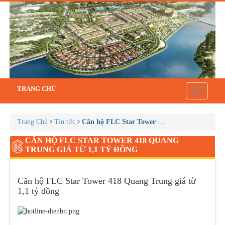
TRANG CHỦ
Toggle
navigatio
Trang Chủ
Tin tức
Căn hộ FLC Star Tower 418 Quang Trung giá t
CĂN HỘ FLC STAR TOWER 418 QUANG
TRUNG GIÁ TỪ 1,1 TỶ ĐỒNG
Căn hộ FLC Star Tower 418 Quang Trung giá từ
1,1 tỷ đồng