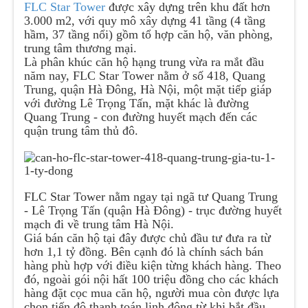
FLC Star Tower
được xây dựng trên khu đất hơn
3.000 m2, với quy mô xây dựng 41 tầng (4 tầng
hầm, 37 tầng nổi) gồm tổ hợp căn hộ, văn phòng,
trung tâm thương mại.
Là phân khúc căn hộ hạng trung vừa ra mắt đầu
năm nay, FLC Star Tower nằm ở số 418, Quang
Trung, quận Hà Đông, Hà Nội, một mặt tiếp giáp
với đường Lê Trọng Tấn, mặt khác là đường
Quang Trung - con đường huyết mạch đến các
quận trung tâm thủ đô.
FLC Star Tower nằm ngay tại ngã tư Quang Trung
- Lê Trọng Tấn (quận Hà Đông) - trục đường huyết
mạch đi về trung tâm Hà Nội.
Giá bán căn hộ tại đây được chủ đầu tư đưa ra từ
hơn 1,1 tỷ đồng. Bên cạnh đó là chính sách bán
hàng phù hợp với điều kiện từng khách hàng. Theo
đó, ngoài gói nội hất 100 triệu đồng cho các khách
hàng đặt cọc mua căn hộ, người mua còn được lựa
chọn tiến độ thanh toán linh động từ khi bắt đầu