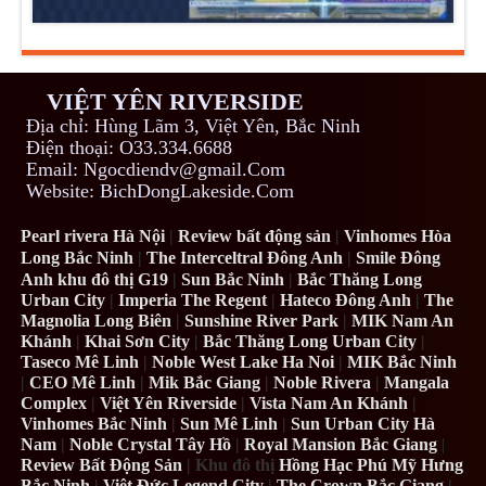
VIỆT YÊN RIVERSIDE
Địa chỉ: Hùng Lãm 3, Việt Yên, Bắc Ninh
Điện thoại: O33.334.6688
Email: Ngocdiendv@gmail.Com
Website: BichDongLakeside.Com
Pearl rivera Hà Nội
|
Review bất động sản
|
Vinhomes Hòa
Long Bắc Ninh
|
The Interceltral Đông Anh
|
Smile Đông
Anh khu đô thị G19
|
Sun Bắc Ninh
|
Bắc Thăng Long
Urban City
|
Imperia The Regent
|
Hateco Đông Anh
|
The
Magnolia Long Biên
|
Sunshine River Park
|
MIK Nam An
Khánh
|
Khai Sơn City
|
Bắc Thăng Long Urban City
|
Taseco Mê Linh
|
Noble West Lake Ha Noi
|
MIK Bắc Ninh
|
CEO Mê Linh
|
Mik Bắc Giang
|
Noble Rivera
|
Mangala
Complex
|
Việt Yên Riverside
|
Vista Nam An Khánh
|
Vinhomes Bắc Ninh
|
Sun Mê Linh
|
Sun Urban City Hà
Nam
|
Noble Crystal Tây Hồ
|
Royal Mansion Bắc Giang
|
Review Bất Động Sản
| Khu đô thị
Hồng Hạc Phú Mỹ Hưng
Bắc Ninh
|
Việt Đức Legend City
|
The Crown Bắc Giang
|