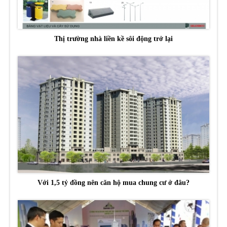
Thị trường nhà liền kề sôi động trở lại
Với 1,5 tỷ đồng nên căn hộ mua chung cư ở đâu?