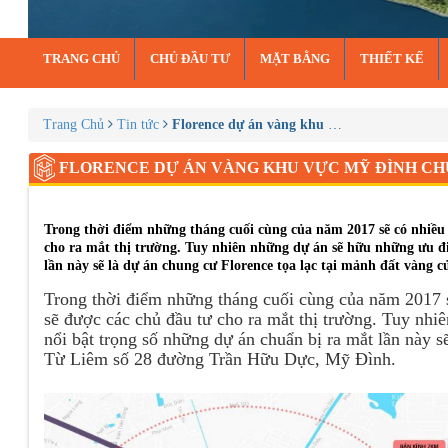
TRANG CHỦ
CHỦ ĐẦU TƯ
MẶT BẰNG
THIẾT KẾ
Trang Chủ
Tin tức
Florence dự án vàng khu vực mỹ đình chuẩn 
FLORENCE DỰ ÁN VÀNG KHU VỰC MỸ ĐÌNH CHU
Trong thời điểm những tháng cuối cùng của năm 2017 sẽ có nhiều 
cho ra mắt thị trường. Tuy nhiên những dự án sẽ hữu những ưu điể
lần này sẽ là dự án chung cư Florence tọa lạc tại mảnh đất vàn
Trong thời điểm những tháng cuối cùng của năm 2017 s
sẽ được các chủ đầu tư cho ra mắt thị trường. Tuy nhi
nổi bật trọng số những dự án chuẩn bị ra mắt lần này s
Từ Liêm số 28 đường Trần Hữu Dực, Mỹ Đình.