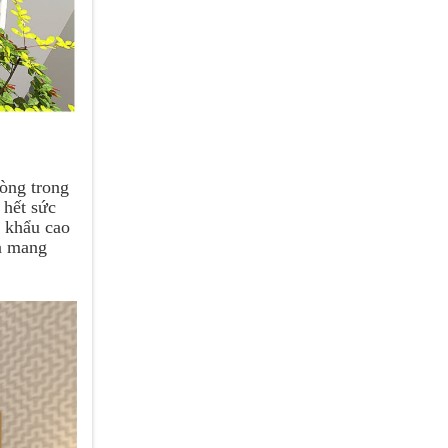
hòng trong
 hết sức
p khẩu cao
ện mang