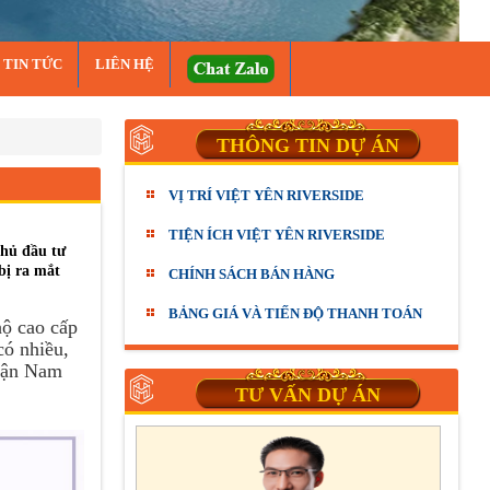
TIN TỨC
LIÊN HỆ
THÔNG TIN DỰ ÁN
VỊ TRÍ VIỆT YÊN RIVERSIDE
TIỆN ÍCH VIỆT YÊN RIVERSIDE
chủ đầu tư
bị ra mắt
CHÍNH SÁCH BÁN HÀNG
BẢNG GIÁ VÀ TIẾN ĐỘ THANH TOÁN
hộ cao cấp
có nhiều,
quận Nam
TƯ VẤN DỰ ÁN