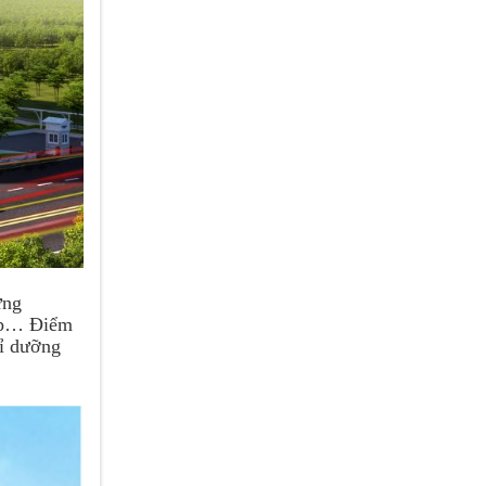
ưng
cấp… Điểm
hỉ dưỡng