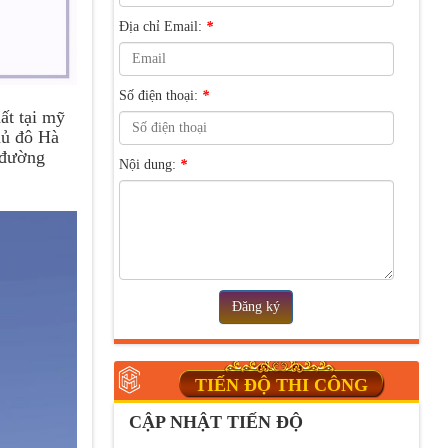
Địa chỉ Email:
*
Số điện thoại:
*
ất tại mỹ
Thủ đô Hà
, đường
Nội dung:
*
Đăng ký
TIẾN ĐỘ THI CÔNG
CẬP NHẬT TIẾN ĐỘ