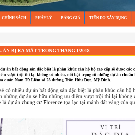
CHÍNH SÁCH
PHÁP LÝ
BẢNG GIÁ
TIẾN ĐỘ XÂY DỰNG
bị ra mắt trong tháng 1/2018
ẨN BỊ RA MẮT TRONG THÁNG 1/2018
dự án bất động sản đặc biệt là phân khúc căn hộ hộ cao cấp sẽ được các 
m vượt trội thì lại không có nhiều, nổi bật trọng số những dự án chuẩn 
g của quận Nam Từ Liêm số 28 đường Trần Hữu Dực, Mỹ Đình.
ẽ có nhiều dự án bất động sản đặc biệt là phân khúc căn hộ 
ên những dự án sẽ hữu những ưu điểm vượt trội thì lại không 
ẽ là dự án
chung cư Florence
tọa lạc tại mảnh đất vàng của 