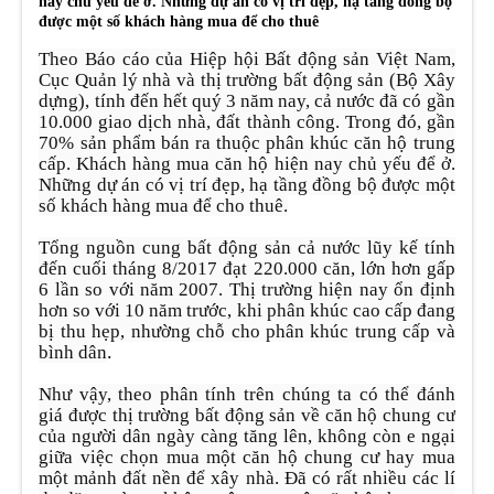
nay chủ yếu để ở. Những dự án có vị trí đẹp, hạ tầng đồng bộ
được một số khách hàng mua để cho thuê
Theo Báo cáo của Hiệp hội Bất động sản Việt Nam,
Cục Quản lý nhà và thị trường bất động sản (Bộ Xây
dựng), tính đến hết quý 3 năm nay, cả nước đã có gần
10.000 giao dịch nhà, đất thành công. Trong đó, gần
70% sản phẩm bán ra thuộc phân khúc căn hộ trung
cấp. Khách hàng mua căn hộ hiện nay chủ yếu để ở.
Những dự án có vị trí đẹp, hạ tầng đồng bộ được một
số khách hàng mua để cho thuê.
Tổng nguồn cung bất động sản cả nước lũy kế tính
đến cuối tháng 8/2017 đạt 220.000 căn, lớn hơn gấp
6 lần so với năm 2007. Thị trường hiện nay ổn định
hơn so với 10 năm trước, khi phân khúc cao cấp đang
bị thu hẹp, nhường chỗ cho phân khúc trung cấp và
.
bình dân
Như vậy, theo phân tính trên chúng ta có thể đánh
giá được thị trường bất động sản về căn hộ chung cư
của người dân ngày càng tăng lên, không còn e ngại
giữa việc chọn mua một căn hộ chung cư hay mua
một mảnh đất nền để xây nhà. Đã có rất nhiều các lí