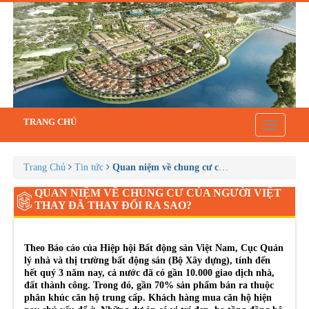
TRANG CHỦ
Toggle
navigatio
Trang Chủ
Tin tức
Quan niệm về chung cư của người Việt thay đã
QUAN NIỆM VỀ CHUNG CƯ CỦA NGƯỜI VIỆT
THAY ĐÃ THAY ĐỔI RA SAO?
Theo Báo cáo của Hiệp hội Bất động sản Việt Nam, Cục Quản
lý nhà và thị trường bất động sản (Bộ Xây dựng), tính đến
hết quý 3 năm nay, cả nước đã có gần 10.000 giao dịch nhà,
đất thành công. Trong đó, gần 70% sản phẩm bán ra thuộc
phân khúc căn hộ trung cấp. Khách hàng mua căn hộ hiện