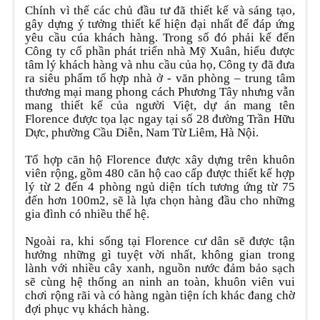
Chính vì thế các chủ đầu tư đã thiết kế và sáng tạo,
gây dựng ý tưởng thiết kế hiện đại nhất để đáp ứng
yêu cầu cúa khách hàng. Trong số đó phải kể đến
Công ty cổ phần phát triển nhà Mỹ Xuân, hiểu được
tâm lý khách hàng và nhu cầu của họ, Công ty đã đưa
ra siêu phẩm tổ hợp nhà ở - văn phòng – trung tâm
thương mại mang phong cách Phương Tây nhưng vẫn
mang thiết kế của người Việt, dự án mang tên
Florence được tọa lạc ngay tại số 28 đường Trần Hữu
Dực, phường Cầu Diễn, Nam Từ Liêm, Hà Nội.
Tổ hợp căn hộ Florence được xây dựng trên khuôn
viên rộng, gồm 480 căn hộ cao cấp được thiết kế hợp
lý từ 2 đến 4 phòng ngủ diện tích tương ứng từ 75
đến hơn 100m2, sẽ là lựa chọn hàng đầu cho những
gia đình có nhiều thế hệ.
Ngoài ra, khi sống tại Florence cư dân sẽ được tận
hưởng những gì tuyệt vời nhất, không gian trong
lành với nhiều cây xanh, nguồn nước đảm bảo sạch
sẽ cùng hệ thống an ninh an toàn, khuôn viên vui
chơi rộng rãi và có hàng ngàn tiện ích khác đang chờ
đợi phục vụ khách hàng.