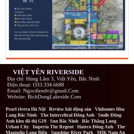
VIỆT YÊN RIVERSIDE
Địa chỉ: Hùng Lãm 3, Việt Yên, Bắc Ninh
Điện thoại: O33.334.6688
Email: Ngocdiendv@gmail.Com
Website: BichDongLakeside.Com
Pearl rivera Hà Nội
|
Review bất động sản
|
Vinhomes Hòa
Long Bắc Ninh
|
The Interceltral Đông Anh
|
Smile Đông
Anh khu đô thị G19
|
Sun Bắc Ninh
|
Bắc Thăng Long
Urban City
|
Imperia The Regent
|
Hateco Đông Anh
|
The
Magnolia Long Biên
|
Sunshine River Park
|
MIK Nam An