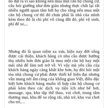
do đặt ra vì sao không nên mua một căn hộ chung cư,
câu hỏi giường như đơn giản nhưng thực chất lại rất
nhiều người quan tâm bởi họ cho rằng nếu mua một
căn hộ chung cư thì đó chưa phải là nhà của mình
kèm theo đó là chi phí vô cùng đắt đỏ, phí vệ sinh,
phí để xe,...
Nhưng đó là quan niệm xa xưa, hiện nay đời sống
được cải thiện, khách hàng có nhu cầu được hưởng
thụ nhiều hơn đơn giản là mua một căn hộ hay một
mái nhà để làm nơi trở về. Vì vậy mà yêu cầu của
khách hàng ngày càng khắt khe hơn, họ đòi hỏi một
tòa nhà chung cư phải được thiết kế hiện đại nhưng
vần mang nét ấm cúng của không gian Việt, điều đặc
biệt hơn khách hàng muốn tổ hợp căn hộ chung cư
phải kèm theo các dịch vụ tiện ích như bể bơi,
massage, spa, khu tập thể thao, vui chơi, trung tâm
thương mại, khu để xe rộng rãi, nhà trẻ, khu vui chơi
cho trẻ,…