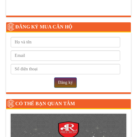
ĐĂNG KÝ MUA CĂN HỘ
Đăng ký
CÓ THỂ BẠN QUAN TÂM