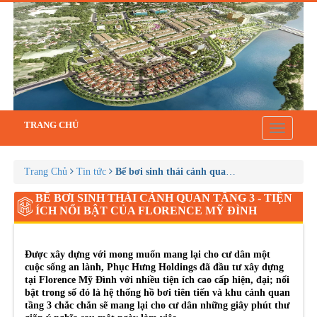
TRANG CHỦ
Toggle
navigatio
Trang Chủ
Tin tức
Bể bơi sinh thái cảnh quan tầng 3 - Tiện ích 
BỂ BƠI SINH THÁI CẢNH QUAN TẦNG 3 - TIỆN
ÍCH NỔI BẬT CỦA FLORENCE MỸ ĐÌNH
Được xây dựng với mong muốn mang lại cho cư dân một
cuộc sống an lành, Phục Hưng Holdings đã đầu tư xây dựng
tại Florence Mỹ Đình với nhiều tiện ích cao cấp hiện, đại; nổi
bật trong số đó là hệ thống hồ bơi tiên tiến và khu cảnh quan
tầng 3 chắc chắn sẽ mang lại cho cư dân những giây phút thư