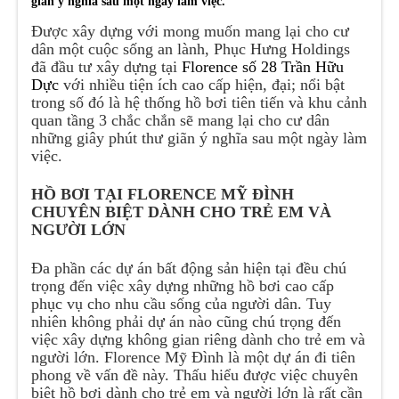
giãn ý nghĩa sau một ngày làm việc.
Được xây dựng với mong muốn mang lại cho cư
dân một cuộc sống an lành, Phục Hưng Holdings
đã đầu tư xây dựng tại
Florence số 28 Trần Hữu
Dực
với nhiều tiện ích cao cấp hiện, đại; nổi bật
trong số đó là hệ thống hồ bơi tiên tiến và khu cảnh
quan tầng 3 chắc chắn sẽ mang lại cho cư dân
những giây phút thư giãn ý nghĩa sau một ngày làm
việc.
HỒ BƠI TẠI FLORENCE MỸ ĐÌNH
CHUYÊN BIỆT DÀNH CHO TRẺ EM VÀ
NGƯỜI LỚN
Đa phần các dự án bất động sản hiện tại đều chú
trọng đến việc xây dựng những hồ bơi cao cấp
phục vụ cho nhu cầu sống của người dân. Tuy
nhiên không phải dự án nào cũng chú trọng đến
việc xây dựng không gian riêng dành cho trẻ em và
người lớn. Florence Mỹ Đình là một dự án đi tiên
phong về vấn đề này. Thấu hiểu được việc chuyên
biệt hồ bơi dành cho trẻ em và người lớn là rất cần