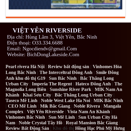
VIỆT YÊN RIVERSIDE
Địa chỉ: Hùng Lãm 3, Việt Yên, Bắc Ninh
Điện thoại: O33.334.6688
Email: Ngocdiendv@gmail.Com
Website: BichDongLakeside.Com
Pearl rivera Hà Nội
|
Review bất động sản
|
Vinhomes Hòa
Long Bắc Ninh
|
The Interceltral Đông Anh
|
Smile Đông
Anh khu đô thị G19
|
Sun Bắc Ninh
|
Bắc Thăng Long
Urban City
|
Imperia The Regent
|
Hateco Đông Anh
|
The
Magnolia Long Biên
|
Sunshine River Park
|
MIK Nam An
Khánh
|
Khai Sơn City
|
Bắc Thăng Long Urban City
|
Taseco Mê Linh
|
Noble West Lake Ha Noi
|
MIK Bắc Ninh
|
CEO Mê Linh
|
Mik Bắc Giang
|
Noble Rivera
|
Mangala
Complex
|
Việt Yên Riverside
|
Vista Nam An Khánh
|
Vinhomes Bắc Ninh
|
Sun Mê Linh
|
Sun Urban City Hà
Nam
|
Noble Crystal Tây Hồ
|
Royal Mansion Bắc Giang
|
Review Bất Động Sản
| Khu đô thị
Hồng Hạc Phú Mỹ Hưng