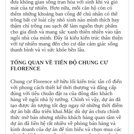
đưa không gian sống tran hòa với sinh khí và gió
mát của tự nhiên. Hơn nữa, mỗi căn hộ còn có
thêm những khoảng ban công để chủ nhân có thể
trồng bất cứ loài cây nhỏ xinh nào mình thích hay
thậm chí trồng rau sạch để làm nguồn thực phẩm
cho gia đình và mang sắc xanh thiên nhiên vào tận
ngôi nhà của mình. Đây là kiểu kiến trúc thân thiện
với tự nhiên mang đến cho cư dân cảm giác sống
thanh bình và vì sức khỏe bền lâu.
TỔNG QUAN VỀ TIẾN ĐỘ CHUNG CƯ
FLORENCE
Chung cư Florence sở hữu lối kiến trúc tân cổ điển
với phong cách thiết kế thời thượng và đẳng cấp
đúng với tiêu chuẩn đặt ra của đông đảo khách
hàng về ngôi nhà lý tưởng. Chính vì vậy, dự án đã
tạo được ấn tượng tốt đẹp ngay từ những thời điểm
dự án bắt đầu triển khai.Mặc dù dự án chưa chính
thức mở bán nhưng nhiều khách hàng quan tâm về
dự án đã liên hệ rất nhiều về phòng bán hàng và
kinh doanh của dự án để tìm hiểu và chọn mua các