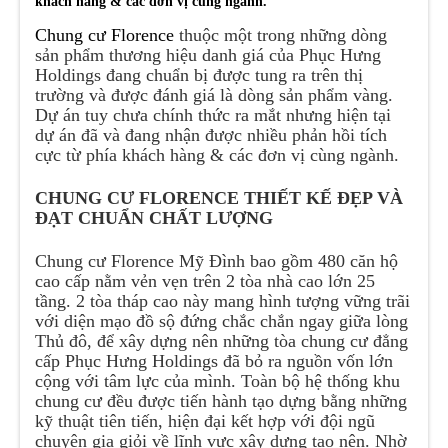
khách hàng & các đơn vị cùng ngành.
Chung cư Florence
thuộc một trong những dòng
sản phẩm thương hiệu danh giá của Phục Hưng
Holdings đang chuẩn bị được tung ra trên thị
trường và được đánh giá là dòng sản phẩm vàng.
Dự án tuy chưa chính thức ra mắt nhưng hiện tại
dự án đã và đang nhận được nhiều phản hồi tích
cực từ phía khách hàng & các đơn vị cùng ngành.
CHUNG CƯ FLORENCE THIẾT KẾ ĐẸP VÀ
ĐẠT CHUẨN CHẤT LƯỢNG
Chung cư Florence Mỹ Đình bao gồm 480 căn hộ
cao cấp nằm vẻn vẹn trên 2 tòa nhà cao lớn 25
tầng. 2 tòa tháp cao này mang hình tượng vững trãi
với diện mạo đồ sộ đứng chắc chắn ngay giữa lòng
Thủ đô, để xây dựng nên những tòa chung cư đẳng
cấp Phục Hưng Holdings đã bỏ ra nguồn vốn lớn
cộng với tâm lực của mình. Toàn bộ hệ thống khu
chung cư đều được tiến hành tạo dựng bằng những
kỹ thuật tiên tiến, hiện đại kết hợp với đội ngũ
chuyên gia giỏi về lĩnh vực xây dựng tạo nên. Nhờ