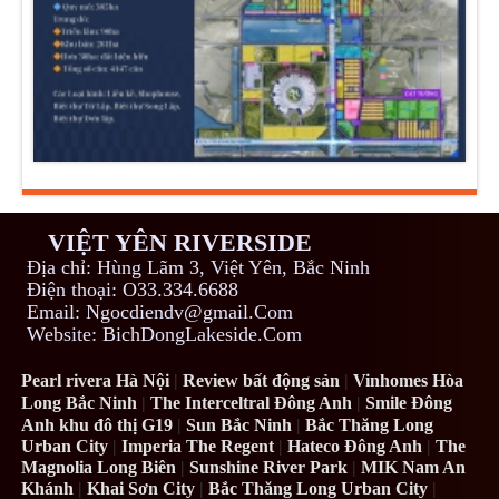
VIỆT YÊN RIVERSIDE
Địa chỉ: Hùng Lãm 3, Việt Yên, Bắc Ninh
Điện thoại: O33.334.6688
Email: Ngocdiendv@gmail.Com
Website: BichDongLakeside.Com
Pearl rivera Hà Nội
|
Review bất động sản
|
Vinhomes Hòa
Long Bắc Ninh
|
The Interceltral Đông Anh
|
Smile Đông
Anh khu đô thị G19
|
Sun Bắc Ninh
|
Bắc Thăng Long
Urban City
|
Imperia The Regent
|
Hateco Đông Anh
|
The
Magnolia Long Biên
|
Sunshine River Park
|
MIK Nam An
Khánh
|
Khai Sơn City
|
Bắc Thăng Long Urban City
|