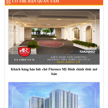
CÓ THỂ BẠN QUAN TÂM
Khách hàng háo hức chờ Florence Mỹ Đình chính thức mở
bán