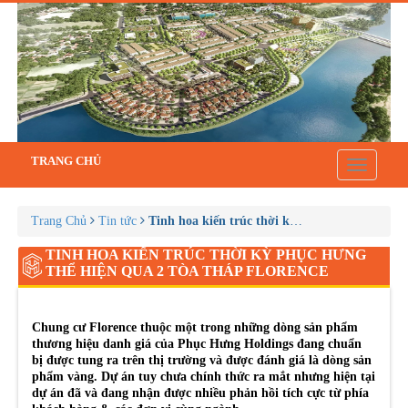
TRANG CHỦ
Toggle
navigatio
Trang Chủ
Tin tức
Tinh hoa kiến trúc thời kỳ Phục Hưng thể hiệ
TINH HOA KIẾN TRÚC THỜI KỲ PHỤC HƯNG
THỂ HIỆN QUA 2 TÒA THÁP FLORENCE
Chung cư Florence thuộc một trong những dòng sản phẩm
thương hiệu danh giá của Phục Hưng Holdings đang chuẩn
bị được tung ra trên thị trường và được đánh giá là dòng sản
phẩm vàng. Dự án tuy chưa chính thức ra mắt nhưng hiện tại
dự án đã và đang nhận được nhiều phản hồi tích cực từ phía